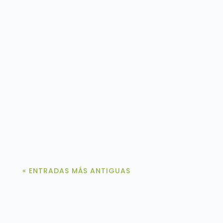
¿Qué es MedlinePlus? MedlinePlus
(https://medlineplus.gov/spanish/) es un
recurso de información médica de la Biblioteca
Nacional de Medicina...
« ENTRADAS MÁS ANTIGUAS